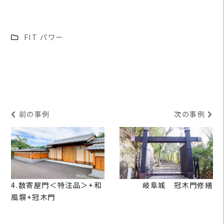
FIT パワー
前の事例
次の事例
READ
READ
MORE
MORE
4.数寄屋門＜特注品＞+和
岐阜城 冠木門修繕
風塀+冠木門