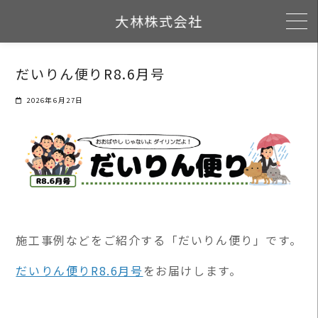
Skip
大林株式会社
to
content
だいりん便りR8.6月号
2026年6月27日
施工事例などをご紹介する「だいりん便り」です。
だいりん便りR8.6月号
をお届けします。