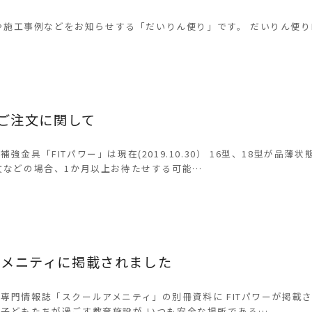
工事例などをお知らせする「だいりん便り」です。 だいりん便りR1
日
ーご注文に関して
強金具「FITパワー」は現在(2019.10.30） 16型、18型が品薄
文などの場合、1か月以上お待たせする可能…
日
アメニティに掲載されました
専門情報誌「スクールアメニティ」の別冊資料に FITパワーが掲載さ
子どもたちが過ごす教育施設が いつも安全な場所である…