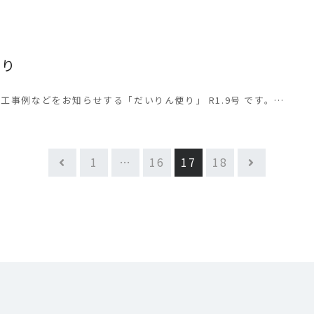
便り
工事例などをお知らせする「だいりん便り」 R1.9号 です。…
1
…
16
17
18