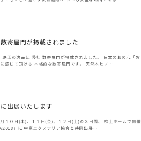
に数寄屋門が掲載されました
号 珠玉の逸品に 弊社 数寄屋門が掲載されました。 日本の和の心「
に感じて頂ける 本格的な数寄屋門です。 天然木ヒノ…
展に出展いたします
月１０日(木)、１１日(金)、１２日(土)の３日間、 吹上ホールで開
YA2019」に 中京エクステリア協会と共同出展…